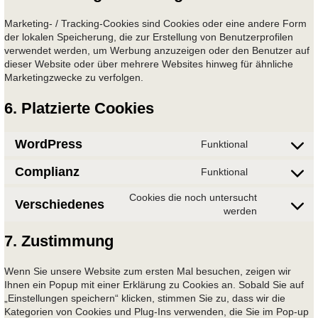
Marketing- / Tracking-Cookies sind Cookies oder eine andere Form
der lokalen Speicherung, die zur Erstellung von Benutzerprofilen
verwendet werden, um Werbung anzuzeigen oder den Benutzer auf
dieser Website oder über mehrere Websites hinweg für ähnliche
Marketingzwecke zu verfolgen.
6. Platzierte Cookies
WordPress
Funktional
Consent
to
Complianz
Funktional
Consent
service
to
wordpress
Cookies die noch untersucht
Verschiedenes
service
Consent
werden
complianz
to
7. Zustimmung
service
verschied
Wenn Sie unsere Website zum ersten Mal besuchen, zeigen wir
Ihnen ein Popup mit einer Erklärung zu Cookies an. Sobald Sie auf
„Einstellungen speichern“ klicken, stimmen Sie zu, dass wir die
Kategorien von Cookies und Plug-Ins verwenden, die Sie im Pop-up